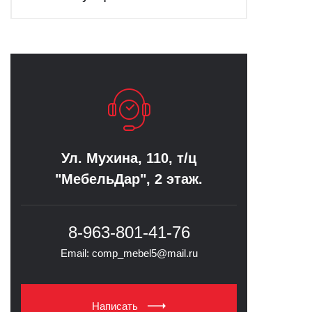
Ул. Мухина, 110, т/ц
Ул. Му
"МебельДар", 2 этаж.
+7 
8-963-801-41-76
Email
Email: comp_mebel5@mail.ru
Написать