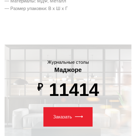
— Материалы: МДФ, Металл
— Размер упаковки: В х Ш х Г
Журнальные столы
Маджоре
11414
₽
Заказать